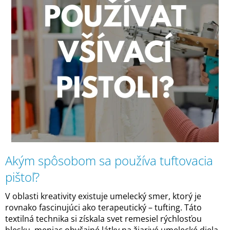
E
Č
N
L
Á
Á
J
N
S
K
Ť
O
?
V
HĽADAŤ
Akým spôsobom sa používa tuftovacia
pištoľ?
V oblasti kreativity existuje umelecký smer, ktorý je
rovnako fascinujúci ako terapeutický – tufting. Táto
textilná technika si získala svet remesiel rýchlosťou
blesku, meniac obyčajné látky na žiarivé umelecké diela.