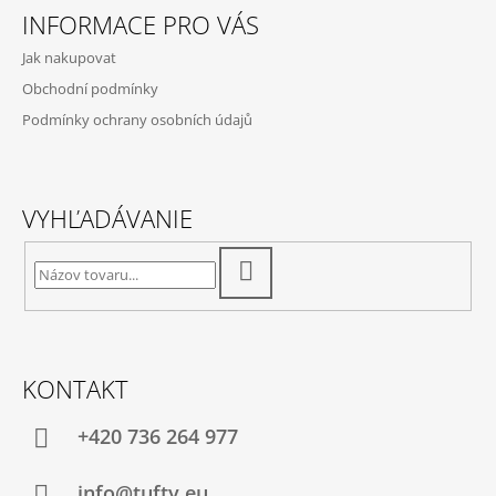
Á
R
INFORMACE PRO VÁS
P
V
Jak nakupovat
Ä
K
Obchodní podmínky
Y
T
Podmínky ochrany osobních údajů
V
I
Ý
E
P
I
VYHĽADÁVANIE
S
U
HĽADAŤ
KONTAKT
+420 736 264 977
info@tufty.eu