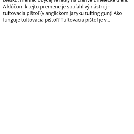
A kľúčom k tejto premene je spoľahlivý nástroj –
tuftovacia pištoľ (v anglickom jazyku tufting gun)! Ako
funguje tuftovacia pištoľ? Tuftovacia pištoľ je v...