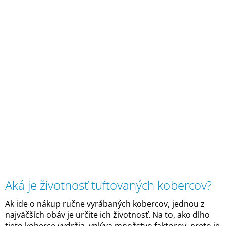
Aká je životnosť tuftovaných kobercov?
Ak ide o nákup ručne vyrábaných kobercov, jednou z
najväčších obáv je určite ich životnosť. Na to, ako dlho
tieto koberce vydržia, vplýva množstvo faktorov, preto je