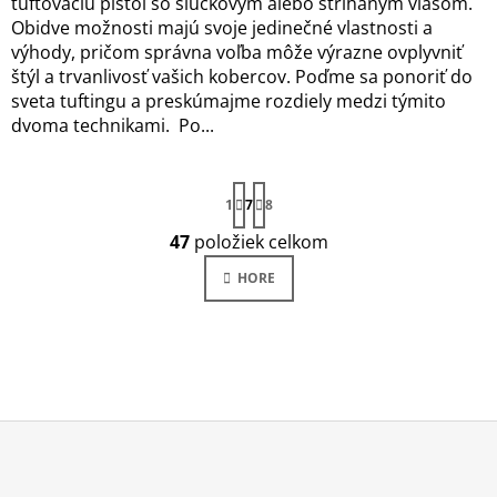
tuftovaciu pištoľ so slučkovým alebo strihaným vlasom.
Obidve možnosti majú svoje jedinečné vlastnosti a
výhody, pričom správna voľba môže výrazne ovplyvniť
štýl a trvanlivosť vašich kobercov. Poďme sa ponoriť do
sveta tuftingu a preskúmajme rozdiely medzi týmito
dvoma technikami. Po...
S
1
7
8
T
R
47
položiek celkom
O
Á
V
HORE
N
L
K
Á
O
D
V
A
A
C
N
I
I
E
E
Z
P